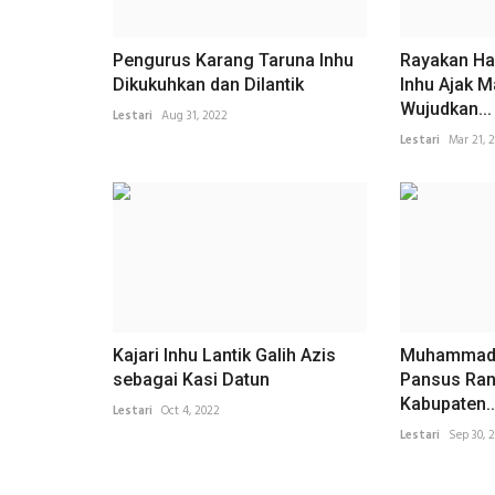
Pengurus Karang Taruna Inhu
Rayakan Har
Dikukuhkan dan Dilantik
Inhu Ajak M
Wujudkan...
Lestari
Aug 31, 2022
Lestari
Mar 21, 
Kajari Inhu Lantik Galih Azis
Muhammad 
sebagai Kasi Datun
Pansus Ran
Kabupaten..
Lestari
Oct 4, 2022
Lestari
Sep 30, 