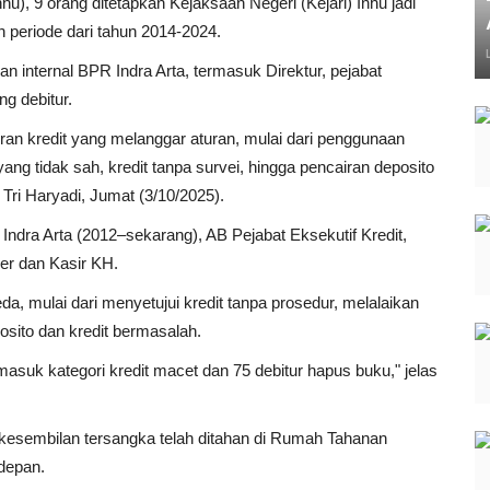
hu), 9 orang ditetapkan Kejaksaan Negeri (Kejari) Inhu jadi
n periode dari tahun 2014-2024.
an internal BPR Indra Arta, termasuk Direktur, pejabat
ng debitur.
uran kredit yang melanggar aturan, mulai dari penggunaan
ng tidak sah, kredit tanpa survei, hingga pencairan deposito
 Tri Haryadi, Jumat (3/10/2025).
Indra Arta (2012–sekarang), AB Pejabat Eksekutif Kredit,
er dan Kasir KH.
a, mulai dari menyetujui kredit tanpa prosedur, melalaikan
sito dan kredit bermasalah.
asuk kategori kredit macet dan 75 debitur hapus buku," jelas
esembilan tersangka telah ditahan di Rumah Tahanan
 depan.