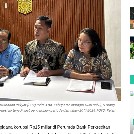
kreditan Rakyat (BPR) Indra Arta, Kabupaten Indragiri Hulu (Inhu), 9 orang
upsi ini terjadi saat pengelolaan periode dari tahun 2014-2024. FOTO: Kejari
idana korupsi Rp15 miliar di Perumda Bank Perkreditan