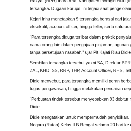
Rakyat (BPR) Indra Arta, Kabupaten Indragiri Hulu (In
tersangka. Dugaan korupsi ini terjadi saat pengelolaa
Kejari Inhu menetapkan 9 tersangka berasal dari jajar
eksekutif, account officer, hingga teller, serta satu ora
"Para tersangka diduga terlibat dalam praktik penyal
nama orang lain dalam pengajuan pinjaman, agunan ya
tanpa persetujuan nasabah,” ujar Plt Kajati Riau Didie
Sembilan tersangka tersebut yakni SA, Direktur BPR 
ZAL, KHD, SS, RRP, THP, Account Officer, RHS, Tell
Didie menyebut, para tersangka memiliki peran berbed
tugas pengawasan, hingga melakukan pencairan depo
"Perbuatan tindak tersebut menyebabkan 93 debitur m
Didie.
Didie mengatakan untuk mempermudah penyidikan, k
Negara (Rutan) Kelas II B Rengat selama 20 hari ke