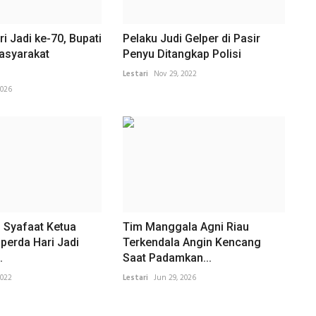
i Jadi ke-70, Bupati
Pelaku Judi Gelper di Pasir
asyarakat
Penyu Ditangkap Polisi
Lestari
Nov 29, 2022
2026
Syafaat Ketua
Tim Manggala Agni Riau
perda Hari Jadi
Terkendala Angin Kencang
.
Saat Padamkan...
2022
Lestari
Jun 29, 2026