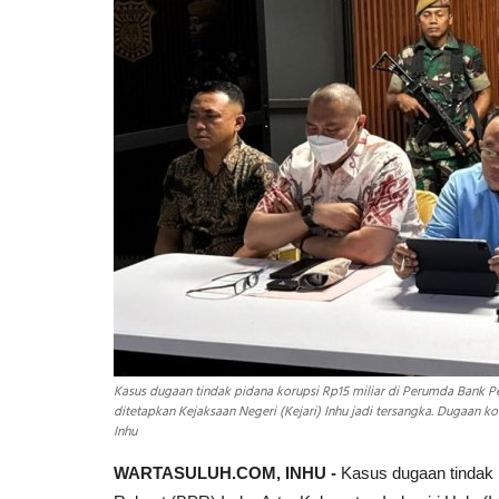
Kasus dugaan tindak pidana korupsi Rp15 miliar di Perumda Bank Per
ditetapkan Kejaksaan Negeri (Kejari) Inhu jadi tersangka. Dugaan kor
Inhu
WARTASULUH.COM, INHU -
Kasus dugaan tindak p