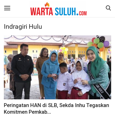
Indragiri Hulu
Home
NEWS
JAZIRAH RIAU
POLITIK
EKSBIS
PSPS PEKANBARU
Peringatan HAN di SLB, Sekda Inhu Tegaskan
Komitmen Pemkab...
LIFESTYLE