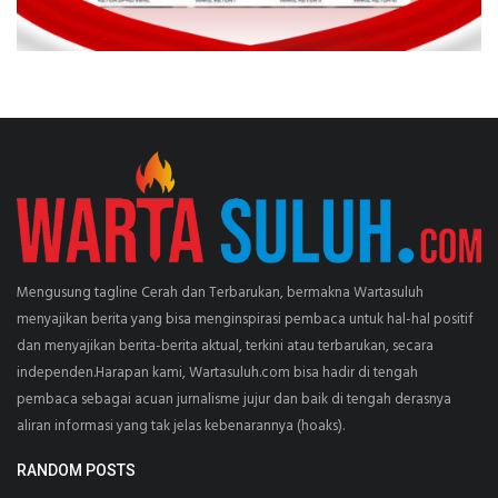
Mengusung tagline Cerah dan Terbarukan, bermakna Wartasuluh
menyajikan berita yang bisa menginspirasi pembaca untuk hal-hal positif
dan menyajikan berita-berita aktual, terkini atau terbarukan, secara
independen.Harapan kami, Wartasuluh.com bisa hadir di tengah
pembaca sebagai acuan jurnalisme jujur dan baik di tengah derasnya
aliran informasi yang tak jelas kebenarannya (hoaks).
RANDOM POSTS