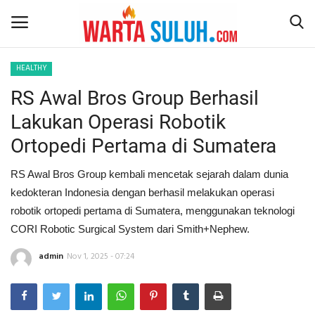
HEALTHY
RS Awal Bros Group Berhasil
Home
Lakukan Operasi Robotik
NEWS
Ortopedi Pertama di Sumatera
JAZIRAH RIAU
RS Awal Bros Group kembali mencetak sejarah dalam dunia
kedokteran Indonesia dengan berhasil melakukan operasi
POLITIK
robotik ortopedi pertama di Sumatera, menggunakan teknologi
CORI Robotic Surgical System dari Smith+Nephew.
EKSBIS
admin
Nov 1, 2025 - 07:24
PSPS PEKANBARU
LIFESTYLE