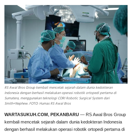
INDEKS
HEALTHY
RS Awal Bros Group kembali mencetak sejarah dalam dunia kedokteran
Indonesia dengan berhasil melakukan operasi robotik ortopedi pertama di
Sumatera, menggunakan teknologi CORI Robotic Surgical System dari
Smith+Nephew. FOTO: Humas RS Awal Bros
WARTASUKUH.COM, PEKANBARU
— RS Awal Bros Group
kembali mencetak sejarah dalam dunia kedokteran Indonesia
dengan berhasil melakukan operasi robotik ortopedi pertama di