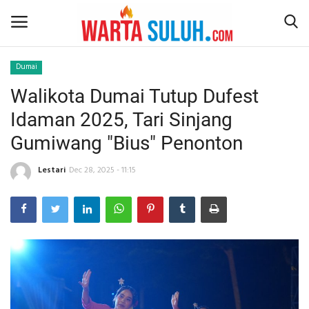
Dumai
Walikota Dumai Tutup Dufest
Home
Idaman 2025, Tari Sinjang
NEWS
Gumiwang "Bius" Penonton
JAZIRAH RIAU
Lestari
Dec 28, 2025 - 11:15
POLITIK
EKSBIS
PSPS PEKANBARU
LIFESTYLE