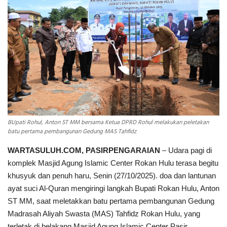
INDEKS
HEALTHY
BUpati Rohul, Anton ST MM bersama Ketua DPRD Rohul melakukan peletakan
batu pertama pembangunan Gedung MAS Tahfidz
WARTASULUH.COM, PASIRPENGARAIAN
– Udara pagi di
komplek Masjid Agung Islamic Center Rokan Hulu terasa begitu
khusyuk dan penuh haru, Senin (27/10/2025). doa dan lantunan
ayat suci Al-Quran mengiringi langkah Bupati Rokan Hulu, Anton
ST MM, saat meletakkan batu pertama pembangunan Gedung
Madrasah Aliyah Swasta (MAS) Tahfidz Rokan Hulu, yang
terletak di belakang Masjid Agung Islamic Center Pasir