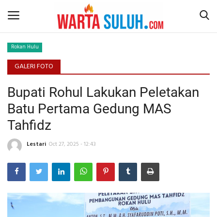
Rokan Hulu
Home
GALERI FOTO
Bupati Rohul Lakukan Peletakan
NEWS
Batu Pertama Gedung MAS
JAZIRAH RIAU
Tahfidz
POLITIK
Lestari
Oct 27, 2025 - 12:43
EKSBIS
PSPS PEKANBARU
LIFESTYLE