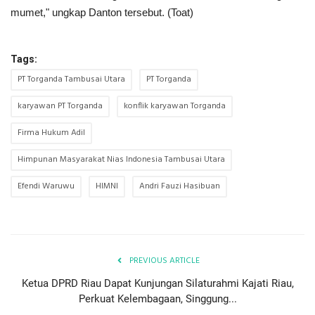
mumet," ungkap Danton tersebut. (Toat)
Tags:
PT Torganda Tambusai Utara
PT Torganda
karyawan PT Torganda
konflik karyawan Torganda
Firma Hukum Adil
Himpunan Masyarakat Nias Indonesia Tambusai Utara
Efendi Waruwu
HIMNI
Andri Fauzi Hasibuan
PREVIOUS ARTICLE
Ketua DPRD Riau Dapat Kunjungan Silaturahmi Kajati Riau,
Perkuat Kelembagaan, Singgung...