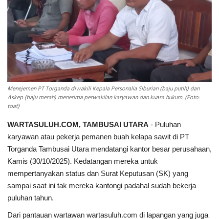
INDEKS
HEALTHY
Menejemen PT Torganda diwakili Kepala Personalia Siburian (baju putih) dan
Askep (baju merah) menerima perwakilan karyawan dan kuasa hukum. (Foto:
toat)
WARTASULUH.COM, TAMBUSAI UTARA
- Puluhan
karyawan atau pekerja pemanen buah kelapa sawit di PT
Torganda Tambusai Utara mendatangi kantor besar perusahaan,
Kamis (30/10/2025). Kedatangan mereka untuk
mempertanyakan status dan Surat Keputusan (SK) yang
sampai saat ini tak mereka kantongi padahal sudah bekerja
puluhan tahun.
Dari pantauan wartawan wartasuluh.com di lapangan yang juga