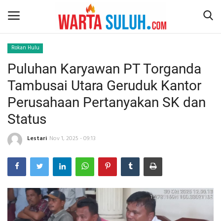
Rokan Hulu
Puluhan Karyawan PT Torganda
Home
Tambusai Utara Geruduk Kantor
NEWS
Perusahaan Pertanyakan SK dan
Status
JAZIRAH RIAU
Lestari
Nov 1, 2025 - 09:13
POLITIK
EKSBIS
PSPS PEKANBARU
LIFESTYLE