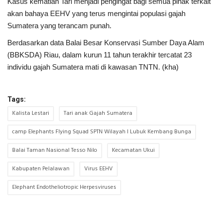
Kasus kematian Tari menjadi pengingat bagi semua pihak terkait
akan bahaya EEHV yang terus mengintai populasi gajah
Sumatera yang terancam punah.
Berdasarkan data Balai Besar Konservasi Sumber Daya Alam
(BBKSDA) Riau, dalam kurun 11 tahun terakhir tercatat 23
individu gajah Sumatera mati di kawasan TNTN. (kha)
Tags:
Kalista Lestari
Tari anak Gajah Sumatera
camp Elephants Flying Squad SPTN Wilayah I Lubuk Kembang Bunga
Balai Taman Nasional Tesso Nilo
Kecamatan Ukui
Kabupaten Pelalawan
Virus EEHV
Elephant Endotheliotropic Herpesviruses