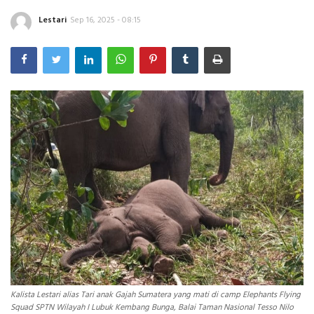
Lestari
Sep 16, 2025 - 08:15
INDEKS
HEALTHY
Kalista Lestari alias Tari anak Gajah Sumatera yang mati di camp Elephants Flying
Squad SPTN Wilayah I Lubuk Kembang Bunga, Balai Taman Nasional Tesso Nilo