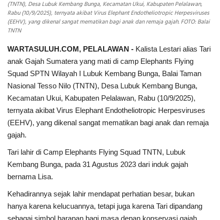
(TNTN), Desa Lubuk Kembang Bunga, Kecamatan Ukui, Kabupaten Pelalawan,
Rabu (10/9/2025), ternyata akibat Virus Elephant Endotheliotropic Herpesviruses
(EEHV), yang dikenal sangat mematikan bagi anak dan remaja gajah. FOTO: Balai
TNTN
WARTASULUH.COM, PELALAWAN -
Kalista Lestari alias Tari
anak Gajah Sumatera yang mati di camp Elephants Flying
Squad SPTN Wilayah I Lubuk Kembang Bunga, Balai Taman
Nasional Tesso Nilo (TNTN), Desa Lubuk Kembang Bunga,
Kecamatan Ukui, Kabupaten Pelalawan, Rabu (10/9/2025),
ternyata akibat Virus Elephant Endotheliotropic Herpesviruses
(EEHV), yang dikenal sangat mematikan bagi anak dan remaja
gajah.
Tari lahir di Camp Elephants Flying Squad TNTN, Lubuk
Kembang Bunga, pada 31 Agustus 2023 dari induk gajah
bernama Lisa.
Kehadirannya sejak lahir mendapat perhatian besar, bukan
hanya karena kelucuannya, tetapi juga karena Tari dipandang
sebagai simbol harapan bagi masa depan konservasi gajah