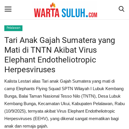
Pelalawan
Tari Anak Gajah Sumatera yang
Home
Mati di TNTN Akibat Virus
NEWS
Elephant Endotheliotropic
Herpesviruses
JAZIRAH RIAU
Kalista Lestari alias Tari anak Gajah Sumatera yang mati di
POLITIK
camp Elephants Flying Squad SPTN Wilayah I Lubuk Kembang
Bunga, Balai Taman Nasional Tesso Nilo (TNTN), Desa Lubuk
EKSBIS
Kembang Bunga, Kecamatan Ukui, Kabupaten Pelalawan, Rabu
(10/9/2025), ternyata akibat Virus Elephant Endotheliotropic
PSPS PEKANBARU
Herpesviruses (EEHV), yang dikenal sangat mematikan bagi
anak dan remaja gajah.
LIFESTYLE