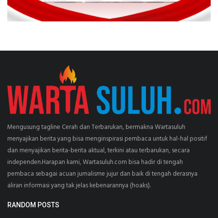
Mengusung tagline Cerah dan Terbarukan, bermakna Wartasuluh
menyajikan berita yang bisa menginspirasi pembaca untuk hal-hal positif
dan menyajikan berita-berita aktual, terkini atau terbarukan, secara
independen.Harapan kami, Wartasuluh.com bisa hadir di tengah
pembaca sebagai acuan jurnalisme jujur dan baik di tengah derasnya
aliran informasi yang tak jelas kebenarannya (hoaks).
RANDOM POSTS