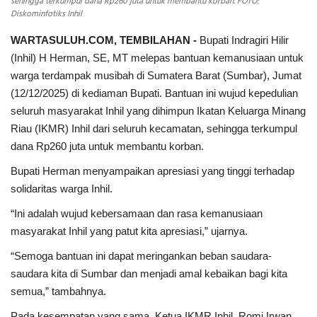
sehingga terkumpul dana Rp260 juta untuk membantu korban. FOTO:
Diskominfotiks Inhil
WARTASULUH.COM, TEMBILAHAN -
Bupati Indragiri Hilir
(Inhil) H Herman, SE, MT melepas bantuan kemanusiaan untuk
warga terdampak musibah di Sumatera Barat (Sumbar), Jumat
(12/12/2025) di kediaman Bupati. Bantuan ini wujud kepedulian
seluruh masyarakat Inhil yang dihimpun Ikatan Keluarga Minang
Riau (IKMR) Inhil dari seluruh kecamatan, sehingga terkumpul
dana Rp260 juta untuk membantu korban.
Bupati Herman menyampaikan apresiasi yang tinggi terhadap
solidaritas warga Inhil.
“Ini adalah wujud kebersamaan dan rasa kemanusiaan
masyarakat Inhil yang patut kita apresiasi,” ujarnya.
“Semoga bantuan ini dapat meringankan beban saudara-
saudara kita di Sumbar dan menjadi amal kebaikan bagi kita
semua,” tambahnya.
Pada kesempatan yang sama, Ketua IKMR Inhil, Romi Irwan,