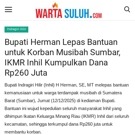
Indragiri Hilir
Bupati Herman Lepas Bantuan
Home
untuk Korban Musibah Sumbar,
NEWS
IKMR Inhil Kumpulkan Dana
Rp260 Juta
JAZIRAH RIAU
Bupati Indragiri Hilir (Inhil) H Herman, SE, MT melepas bantuan
POLITIK
kemanusiaan untuk warga terdampak musibah di Sumatera
Barat (Sumbar), Jumat (12/12/2025) di kediaman Bupati.
EKSBIS
Bantuan ini wujud kepedulian seluruh masyarakat Inhil yang
dihimpun Ikatan Keluarga Minang Riau (IKMR) Inhil dari seluruh
PSPS PEKANBARU
kecamatan, sehingga terkumpul dana Rp260 juta untuk
membantu korban.
LIFESTYLE