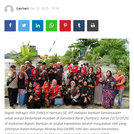
Lestari
Dec 12, 2025 - 17:26
INDEKS
HEALTHY
Bupati Indragiri Hilir (Inhil) H Herman, SE, MT melepas bantuan kemanusiaan
untuk warga terdampak musibah di Sumatera Barat (Sumbar), Jumat (12/12/2025)
di kediaman Bupati. Bantuan ini wujud kepedulian seluruh masyarakat Inhil yang
dihimpun Ikatan Keluarga Minang Riau (IKMR) Inhil dari seluruh kecamatan,