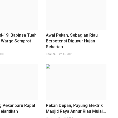
d-19, Babinsa Tuah
Awal Pekan, Sebagian Riau
 Warga Semprot
Berpotensi Diguyur Hujan
..
Seharian
020
Khaliza
Dec 13, 2021
g Pekanbaru Rapat
Pekan Depan, Payung Elektrik
elantikan
Masjid Raya Annur Riau Mulai...