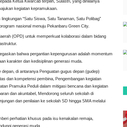
pada Ketua Kwarcab terpilih, Sulastri, yang dinilainya
ajukan kegiatan kepramukaan.
m lingkungan “Satu Siswa, Satu Tanaman, Satu Polibag”
rogram nasional menuju Pekanbaru Green City.
 daerah (OPD) untuk memperkuat kolaborasi dalam bidang
astruktur.
negaskan bahwa pergantian kepengurusan adalah momentum
 karakter dan kedisiplinan generasi muda.
depan, di antaranya Penguatan gugus depan (gudep)
alitas dan kompetensi pembina, Pengembangan kegiatan
enguatan Pramuka Peduli dalam mitigasi bencana dan kegiatan
sparan dan akuntabel, Mendorong seluruh sekolah di
njungan dan penilaian ke sekolah SD hingga SMA melalui
eri perhatian khusus pada isu kenakalan remaja,
ndungi generasi muda