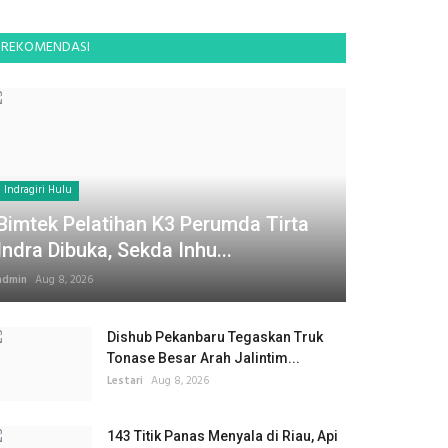
REKOMENDASI
Indragiri Hulu
Bimtek Pelatihan K3 Perumda Tirta
Indra Dibuka, Sekda Inhu...
admin
Aug 8, 2026
Dishub Pekanbaru Tegaskan Truk
Tonase Besar Arah Jalintim...
Lestari
Aug 8, 2026
143 Titik Panas Menyala di Riau, Api