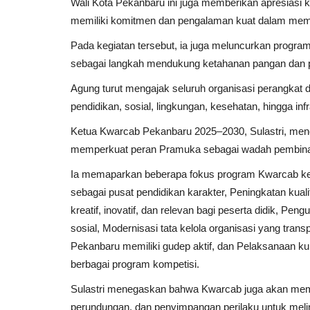
Wali Kota Pekanbaru ini juga memberikan apresiasi ke
memiliki komitmen dan pengalaman kuat dalam mem
Pada kegiatan tersebut, ia juga meluncurkan progra
sebagai langkah mendukung ketahanan pangan dan p
Agung turut mengajak seluruh organisasi perangkat
pendidikan, sosial, lingkungan, kesehatan, hingga infr
Ketua Kwarcab Pekanbaru 2025–2030, Sulastri, me
memperkuat peran Pramuka sebagai wadah pembinaan
Ia memaparkan beberapa fokus program Kwarcab ke 
sebagai pusat pendidikan karakter, Peningkatan ku
kreatif, inovatif, dan relevan bagi peserta didik, P
sosial, Modernisasi tata kelola organisasi yang tran
Pekanbaru memiliki gudep aktif, dan Pelaksanaan ku
berbagai program kompetisi.
Sulastri menegaskan bahwa Kwarcab juga akan memb
perundungan, dan penyimpangan perilaku untuk meli