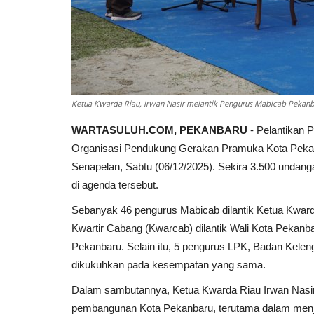
Ketua Kwarda Riau, Irwan Nasir melantik Pengurus Mabicab Pekanba
WARTASULUH.COM, PEKANBARU
- Pelantikan 
Organisasi Pendukung Gerakan Pramuka Kota Pekanb
Senapelan, Sabtu (06/12/2025). Sekira 3.500 undan
di agenda tersebut.
Sebanyak 46 pengurus Mabicab dilantik Ketua Kward
Kwartir Cabang (Kwarcab) dilantik Wali Kota Pekan
Pekanbaru. Selain itu, 5 pengurus LPK, Badan Kele
dikukuhkan pada kesempatan yang sama.
Dalam sambutannya, Ketua Kwarda Riau Irwan Nas
pembangunan Kota Pekanbaru, terutama dalam menj