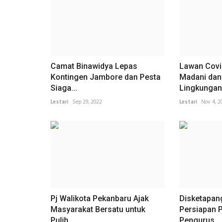
Camat Binawidya Lepas
Lawan Covi
Kontingen Jambore dan Pesta
Madani dan
Siaga...
Lingkungan.
Lestari
Sep 29, 2022
Lestari
Nov 4, 2
Pj Walikota Pekanbaru Ajak
Disketapan
Masyarakat Bersatu untuk
Persiapan P
Pulih...
Pengurus...