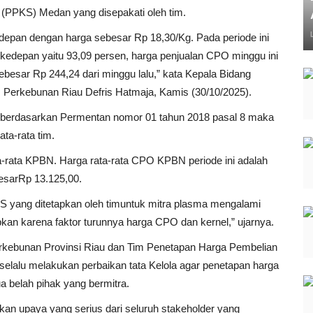
t (PPKS) Medan yang disepakati oleh tim.
depan dengan harga sebesar Rp 18,30/Kg. Pada periode ini
 kedepan yaitu 93,09 persen, harga penjualan CPO minggu ini
ebesar Rp 244,24 dari minggu lalu,” kata Kepala Bidang
Perkebunan Riau Defris Hatmaja, Kamis (30/10/2025).
 berdasarkan Permentan nomor 01 tahun 2018 pasal 8 maka
ta-rata tim.
ta-rata KPBN. Harga rata-rata CPO KPBN periode ini adalah
esarRp 13.125,00.
 yang ditetapkan oleh timuntuk mitra plasma mengalami
kan karena faktor turunnya harga CPO dan kernel,” ujarnya.
rkebunan Provinsi Riau dan Tim Penetapan Harga Pembelian
elalu melakukan perbaikan tata Kelola agar penetapan harga
ua belah pihak yang bermitra.
kan upaya yang serius dari seluruh stakeholder yang