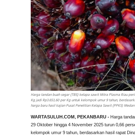
Harga tandan buah segar (TBS) kelapa sawit Mitra Plasma Riau per
Kg jadi Rp3.653,60 per Kg untuk kelompok umur 9 tahun, berdasark
harga baru hasil kajian Pusat Penelitian Kelapa Sawit (PPKS) Medan
WARTASULUH.COM, PEKANBARU -
Harga tandan
29 Oktober hingga 4 November 2025 turun 0,66 perse
kelompok umur 9 tahun, berdasarkan hasil rapat Di