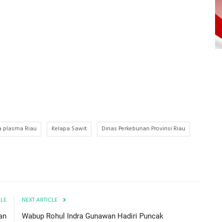
a plasma Riau
Kelapa Sawit
Dinas Perkebunan Provinsi Riau
CLE
NEXT ARTICLE
an
Wabup Rohul Indra Gunawan Hadiri Puncak