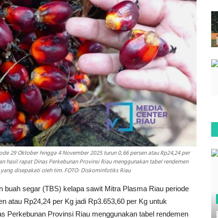
iode 29 Oktober hingga 4 November 2025 turun 0,66 persen atau Rp24,24 per
an hasil rapat Dinas Perkebunan Provinsi Riau menggunakan tabel rendemen
 yang disepakati oleh tim. FOTO: Diskominfotiks Riau
 buah segar (TBS) kelapa sawit Mitra Plasma Riau periode
n atau Rp24,24 per Kg jadi Rp3.653,60 per Kg untuk
nas Perkebunan Provinsi Riau menggunakan tabel rendemen