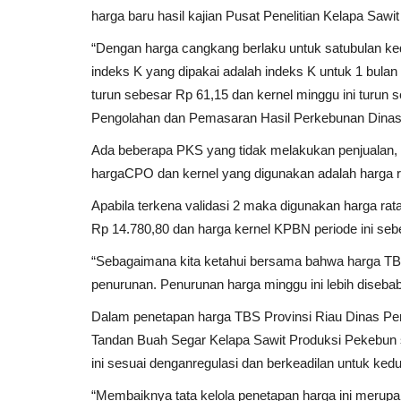
harga baru hasil kajian Pusat Penelitian Kelapa Sawi
“Dengan harga cangkang berlaku untuk satubulan ke
indeks K yang dipakai adalah indeks K untuk 1 bulan
turun sebesar Rp 61,15 dan kernel minggu ini turun s
Pengolahan dan Pemasaran Hasil Perkebunan Dinas 
Ada beberapa PKS yang tidak melakukan penjualan,
hargaCPO dan kernel yang digunakan adalah harga ra
Apabila terkena validasi 2 maka digunakan harga ra
Rp 14.780,80 dan harga kernel KPBN periode ini seb
“Sebagaimana kita ketahui bersama bahwa harga TBS
penurunan. Penurunan harga minggu ini lebih disebab
Dalam penetapan harga TBS Provinsi Riau Dinas Pe
Tandan Buah Segar Kelapa Sawit Produksi Pekebun s
ini sesuai denganregulasi dan berkeadilan untuk ked
“Membaiknya tata kelola penetapan harga ini merupa