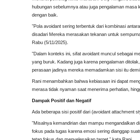
hubungan sebelumnya atau juga pengalaman masa ke
dengan baik.
"Pola avoidant sering terbentuk dari kombinasi antar
disadari Mereka merasakan tekanan untuk sempurna aga
Rabu (5/11/2025).
"Dalam konteks ini, sifat avoidant muncul sebagai m
yang buruk. Kadang juga karena pengalaman ditolak
perasaan jadinya mereka memadamkan sisi itu demi
Rani menambahkan bahwa kebiasaan ini dapat mengga
merasa tidak nyaman saat menerima perhatian, hingg
Dampak Positif dan Negatif
Ada beberapa sisi positif dari (avoidant attachment 
"Misalnya kemandirian dan mampu mengandalkan diri s
fokus pada tugas karena emosi sering dianggap suat
tetap fokus dan menyelesaikan target," kata Rani.