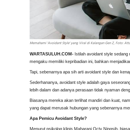
Memahami 'Avoidant Style' yang Viral di Kalangan Gen Z, Foto: At
WARTASULUH.COM-
Istilah avoidant style sedan
mengaku memiliki kepribadian ini, bahkan menjadikann
Tapi, sebenarnya apa sih arti avoidant style dan ken
Sederhananya, avoidant style adalah gaya seseoran
lebih dalam dan adanya perasaan tidak nyaman den
Biasanya mereka akan terlihat mandiri dan kuat, n
yang dapat merusak hubungan yang sebenarnya memil
Apa Pemicu Avoidant Style?
Menurut psikolog klinis Maharani Octy Ningsih, bia