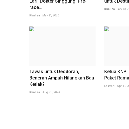
Lari, Dokter Singgung 'Pre-
untuk Destin
race...
Khaliza
Jan 30, 
Khaliza
May 31, 2026
Tawas untuk Deodoran,
Ketua KNPI
Beneran Ampuh Hilangkan Bau
Paket Rama
Ketiak?
Lestari
Apr 10, 
Khaliza
Aug 25, 2024