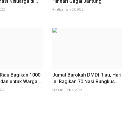
asi Keluarga di...
Hindari Gagal Jantung
2022
Khaliza
Jan 29, 2022
 Riau Bagikan 1000
Jumat Barokah DMDI Riau, Hari
dan untuk Warga...
Ini Bagikan 70 Nasi Bungkus...
2022
Lestari
Feb 4, 2022