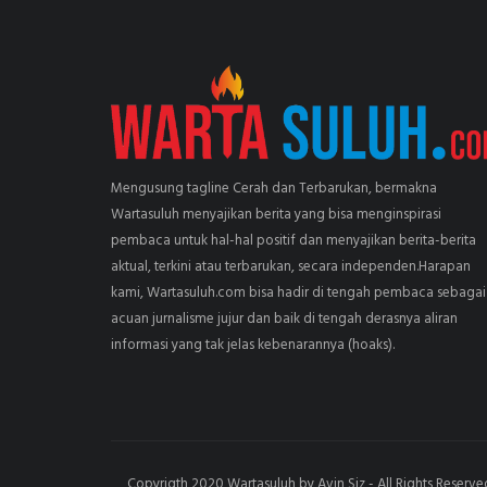
Mengusung tagline Cerah dan Terbarukan, bermakna
Wartasuluh menyajikan berita yang bisa menginspirasi
pembaca untuk hal-hal positif dan menyajikan berita-berita
aktual, terkini atau terbarukan, secara independen.Harapan
kami, Wartasuluh.com bisa hadir di tengah pembaca sebagai
acuan jurnalisme jujur dan baik di tengah derasnya aliran
informasi yang tak jelas kebenarannya (hoaks).
Copyrigth 2020 Wartasuluh by Avin Siz - All Rights Reserve