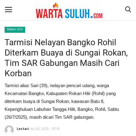
Rokan Hilir
Tarmisi Nelayan Bangko Rohil
Home
Diterkam Buaya di Sungai Rokan,
NEWS
Tim SAR Gabungan Masih Cari
Korban
JAZIRAH RIAU
Tarmisi alias Sari (39), nelayan pencari udang, warga
POLITIK
Kecamatan Bangko, Kabupaten Rokan Hilir (Rohil) yang
diterkam buaya di Sungai Rokan, kawasan Batu 8,
EKSBIS
Kepenghuluan Labuhan Tangga Hilir, Bangko, Rohil, Sabtu
(26/7/2025), masih dicari Tim SAR gabungan.
PSPS PEKANBARU
Lestari
Jul 30, 2025 - 07:31
LIFESTYLE