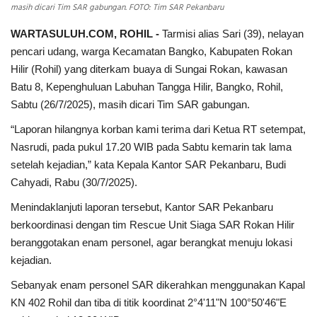
masih dicari Tim SAR gabungan. FOTO: Tim SAR Pekanbaru
WARTASULUH.COM, ROHIL -
Tarmisi alias Sari (39), nelayan
pencari udang, warga Kecamatan Bangko, Kabupaten Rokan
Hilir (Rohil) yang diterkam buaya di Sungai Rokan, kawasan
Batu 8, Kepenghuluan Labuhan Tangga Hilir, Bangko, Rohil,
Sabtu (26/7/2025), masih dicari Tim SAR gabungan.
“Laporan hilangnya korban kami terima dari Ketua RT setempat,
Nasrudi, pada pukul 17.20 WIB pada Sabtu kemarin tak lama
setelah kejadian,” kata Kepala Kantor SAR Pekanbaru, Budi
Cahyadi, Rabu (30/7/2025).
Menindaklanjuti laporan tersebut, Kantor SAR Pekanbaru
berkoordinasi dengan tim Rescue Unit Siaga SAR Rokan Hilir
beranggotakan enam personel, agar berangkat menuju lokasi
kejadian.
Sebanyak enam personel SAR dikerahkan menggunakan Kapal
KN 402 Rohil dan tiba di titik koordinat 2°4'11"N 100°50'46"E