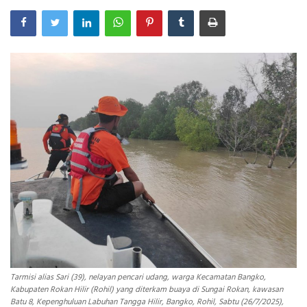
INDEKS
HEALTHY
Tarmisi alias Sari (39), nelayan pencari udang, warga Kecamatan Bangko,
Kabupaten Rokan Hilir (Rohil) yang diterkam buaya di Sungai Rokan, kawasan
Batu 8, Kepenghuluan Labuhan Tangga Hilir, Bangko, Rohil, Sabtu (26/7/2025),