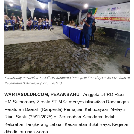
INDEKS
HEALTHY
Sumardany melakukan sosialisasi Ranperda Pemajuan Kebudayaan Melayu Riau di
Kecamatan Bukit Raya. (Foto: Lestari)
WARTASULUH.COM, PEKANBARU
- Anggota DPRD Riau,
HM Sumardany Zirnata ST MSc menyosialisasikan Rancangan
Peraturan Daerah (Ranperda) Pemajuan Kebudayaan Melayu
Riau, Sabtu (29/11/2025) di Perumahan Kesadaran Indah,
Kelurahan Tangkerang Labuai, Kecamatan Bukit Raya. Kegiatan
dihadiri puluhan warga.