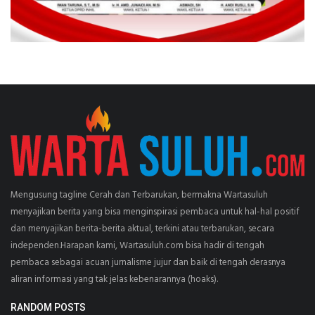
Mengusung tagline Cerah dan Terbarukan, bermakna Wartasuluh
menyajikan berita yang bisa menginspirasi pembaca untuk hal-hal positif
dan menyajikan berita-berita aktual, terkini atau terbarukan, secara
independen.Harapan kami, Wartasuluh.com bisa hadir di tengah
pembaca sebagai acuan jurnalisme jujur dan baik di tengah derasnya
aliran informasi yang tak jelas kebenarannya (hoaks).
RANDOM POSTS