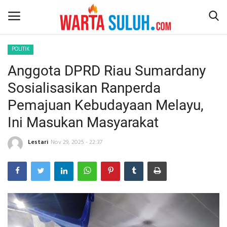
POLITIK
Anggota DPRD Riau Sumardany
Home
Sosialisasikan Ranperda
NEWS
Pemajuan Kebudayaan Melayu,
Ini Masukan Masyarakat
JAZIRAH RIAU
Lestari
Nov 29, 2025 - 22:37
POLITIK
EKSBIS
PSPS PEKANBARU
LIFESTYLE