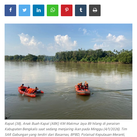
INDEKS
HEALTHY
Rapat (38), Anak Buah Kapal (ABK) KM Makmur Jaya 89 hilang di perairan
Kabupaten Bengkalis saat sedang menjaring ikan pada Minggu (4/1/2026). Tim
SAR Gabungan yang terdiri dari Basarnas, BPBD, Polairud Kepulauan Meranti,