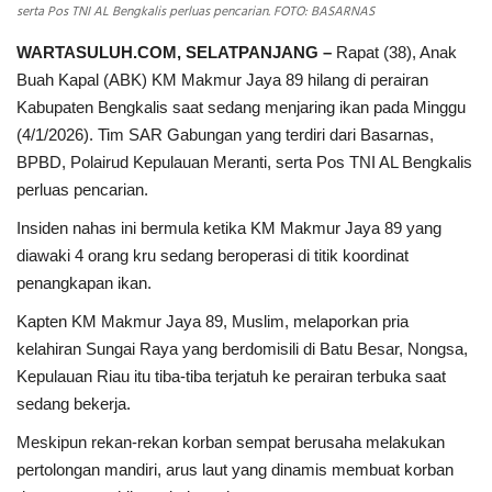
serta Pos TNI AL Bengkalis perluas pencarian. FOTO: BASARNAS
WARTASULUH.COM, SELATPANJANG –
Rapat (38), Anak
Buah Kapal (ABK) KM Makmur Jaya 89 hilang di perairan
Kabupaten Bengkalis saat sedang menjaring ikan pada Minggu
(4/1/2026). Tim SAR Gabungan yang terdiri dari Basarnas,
BPBD, Polairud Kepulauan Meranti, serta Pos TNI AL Bengkalis
perluas pencarian.
Insiden nahas ini bermula ketika KM Makmur Jaya 89 yang
diawaki 4 orang kru sedang beroperasi di titik koordinat
penangkapan ikan.
Kapten KM Makmur Jaya 89, Muslim, melaporkan pria
kelahiran Sungai Raya yang berdomisili di Batu Besar, Nongsa,
Kepulauan Riau itu tiba-tiba terjatuh ke perairan terbuka saat
sedang bekerja.
Meskipun rekan-rekan korban sempat berusaha melakukan
pertolongan mandiri, arus laut yang dinamis membuat korban