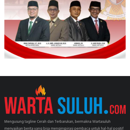
Mengusung tagline Cerah dan Terbarukan, bermakna Wartasuluh
menyajikan berita yang bisa menginspirasi pembaca untuk hal-hal positif