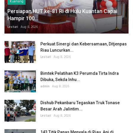
Kuansing
Persiapan HUT ke-81 RI di Hulu Kuantan Capai
Hampir 100...
Lestari
Aug 8, 2026
Perkuat Sinergi dan Kebersamaan, Ditjenpas
Riau Luncurkan...
Lestari
Aug 8, 2026
Bimtek Pelatihan K3 Perumda Tirta Indra
Dibuka, Sekda Inhu...
admin
Aug 8, 2026
Dishub Pekanbaru Tegaskan Truk Tonase
Besar Arah Jalintim...
Lestari
Aug 8, 2026
143 Titik Panas Menyala di Riau, Api di