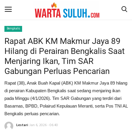
Bengkalis
Rapat ABK KM Makmur Jaya 89
Home
Hilang di Perairan Bengkalis Saat
NEWS
Menjaring Ikan, Tim SAR
Gabungan Perluas Pencarian
JAZIRAH RIAU
Rapat (38), Anak Buah Kapal (ABK) KM Makmur Jaya 89 hilang
POLITIK
di perairan Kabupaten Bengkalis saat sedang menjaring ikan
pada Minggu (4/1/2026). Tim SAR Gabungan yang terdiri dari
EKSBIS
Basarnas, BPBD, Polairud Kepulauan Meranti, serta Pos TNI AL
Bengkalis perluas pencarian.
PSPS PEKANBARU
Lestari
Jan 6, 2026 - 06:40
LIFESTYLE