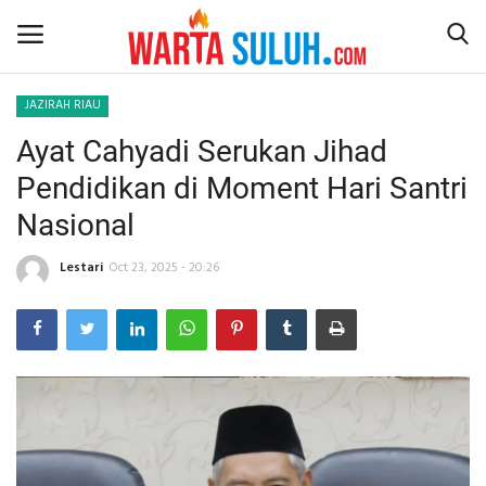
JAZIRAH RIAU
Ayat Cahyadi Serukan Jihad
Home
Pendidikan di Moment Hari Santri
NEWS
Nasional
JAZIRAH RIAU
Lestari
Oct 23, 2025 - 20:26
POLITIK
EKSBIS
PSPS PEKANBARU
LIFESTYLE