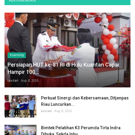
REKOMENDASI
Kuansing
Persiapan HUT ke-81 RI di Hulu Kuantan Capai
Hampir 100...
Lestari
Aug 8, 2026
Perkuat Sinergi dan Kebersamaan, Ditjenpas
Riau Luncurkan...
Lestari
Aug 8, 2026
Bimtek Pelatihan K3 Perumda Tirta Indra
Dibuka, Sekda Inhu...