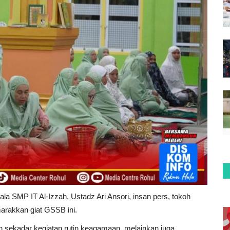
a SMP IT Al-Izzah, Ustadz Ari Ansori, insan pers, tokoh
arakkan giat GSSB ini.
sekadar kegiatan rutin keagamaan, melainkan juga