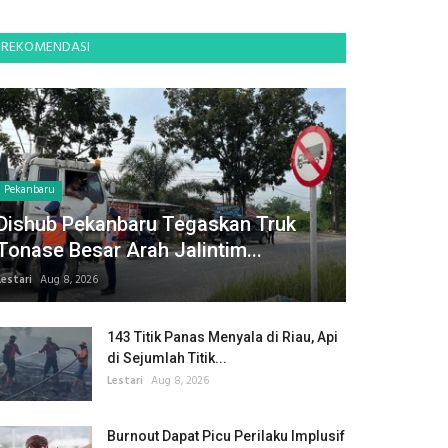
REKOMENDASI
Pekanbaru
Dishub Pekanbaru Tegaskan Truk
Tonase Besar Arah Jalintim...
Lestari
Aug 8, 2026
143 Titik Panas Menyala di Riau, Api
di Sejumlah Titik...
Lestari
Aug 8, 2026
Burnout Dapat Picu Perilaku Implusif