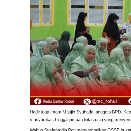
Hadir juga Imam Masjid Syuhada, anggota BPD, Kepal
masyarakat, hingga jamaah lintas usia yang menyem
Wabup Syafaruddin Poti menyampaikan GSSB bukan 