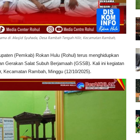
rsama di .Masjid Syuhada, Desa Rambah Tengah Hilir, Kecamatan Rambah,
upaten (Pemkab) Rokan Hulu (Rohul) terus menghidupkan
iatan Gerakan Salat Subuh Berjamaah (GSSB). Kali ini kegiatan
ir, Kecamatan Rambah, Minggu (12/10/2025).