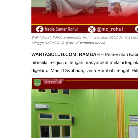
Wakil Bupati Rohul, Syafaruddin Poti menghadiri GSSB dan dia be
Minggu (12/10/2025). (Foto: diskominfo Rohul)
WARTASULUH.COM, RAMBAH
– Pemerintah Kab
nilai-nilai religius di tengah masyarakat melalui keg
digelar di Masjid Syuhada, Desa Rambah Tengah Hil